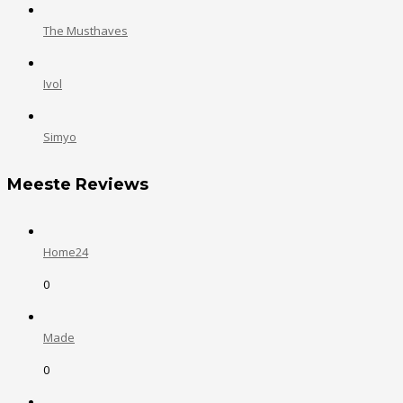
The Musthaves
Ivol
Simyo
Meeste Reviews
Home24
0
Made
0