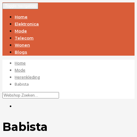
Toggle navigation
Home
Elektronica
Mode
Telecom
Wonen
Blogs
Home
Mode
Herenkleding
Babista
Babista