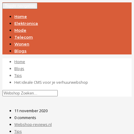
Toggle navigation
Home
Elektronica
Mode
Telecom
Wonen
Blogs
Home
Blogs
Tips
Het ideale CMS voor je verhuurwebshop
11 november 2020
0 comments
Webshop-reviews.nl
Tips